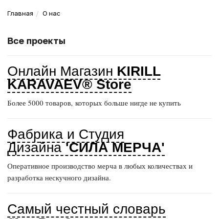
Главная
О нас
Все проекты
Онлайн Магазин
KIRILL
KARAVAEV® Store
Более 5000 товаров, которых больше нигде не купить
Фабрика и Студия
Дизайна
'СИЛА МЕРЧА'
Оперативное производство мерча в любых количествах и
разработка нескучного дизайна.
Самый честный словарь