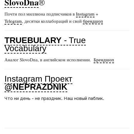
SlovoDna
®
Почти пол миллиона подписчиков в
Instagram
+
Telegram
, десятки коллабораций и свой
брендшоп
TRUEBULARY
- True
Vocabulary
Аналог SlovoDna, в английском исполнении.
Брендшоп
Instagram Проект
@NEPRAZDNIK
Что ни день - не праздник. Наш новый паблик.