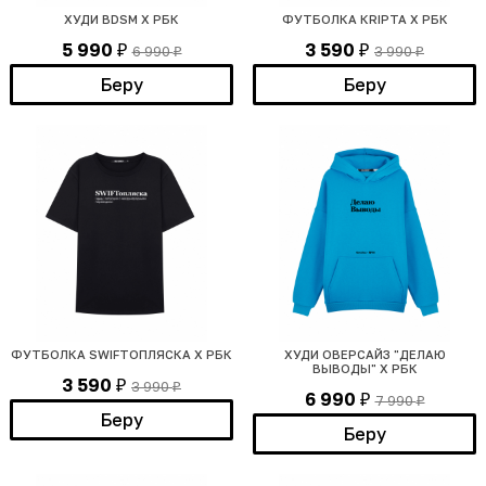
ХУДИ BDSM Х РБК
ФУТБОЛКА КRIPТА Х РБК
5 990
3 590
6 990
3 990
₽
₽
₽
₽
Беру
Беру
ФУТБОЛКА SWIFTОПЛЯСКА Х РБК
ХУДИ ОВЕРСАЙЗ "ДЕЛАЮ
ВЫВОДЫ" Х РБК
3 590
3 990
₽
₽
6 990
7 990
₽
₽
Беру
Беру