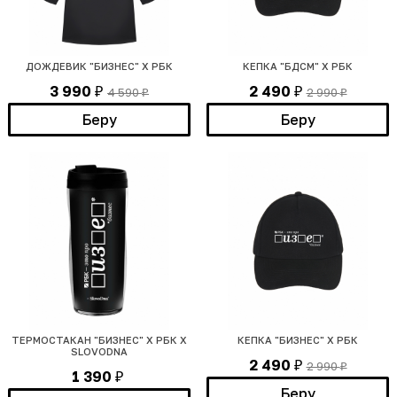
ДОЖДЕВИК "БИЗНЕС" Х РБК
КЕПКА "БДСМ" X РБК
3 990
2 490
4 590
2 990
₽
₽
₽
₽
Беру
Беру
ТЕРМОСТАКАН "БИЗНЕС" Х РБК Х
КЕПКА "БИЗНЕС" X РБК
SLOVODNA
2 490
2 990
₽
₽
1 390
₽
Беру