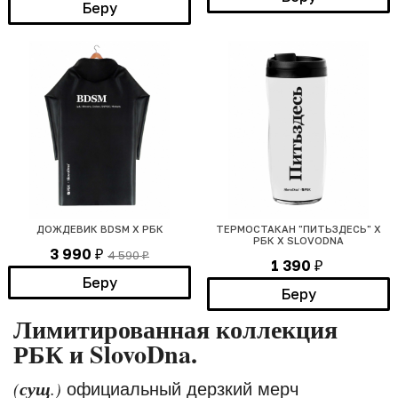
Беру
ДОЖДЕВИК BDSM Х РБК
ТЕРМОСТАКАН "ПИТЬЗДЕСЬ" Х
РБК Х SLOVODNA
3 990
4 590
₽
₽
1 390
₽
Беру
Беру
Лимитированная коллекция
РБК и SlovoDna.
сущ
(
.)
официальный дерзкий мерч