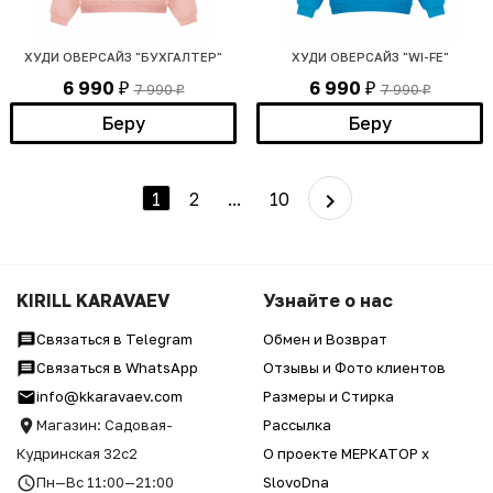
ХУДИ ОВЕРСАЙЗ "БУХГАЛТЕР"
ХУДИ ОВЕРСАЙЗ "WI-FE"
6 990
6 990
7 990
7 990
₽
₽
₽
₽
Беру
Беру
1
2
...
10
KIRILL KARAVAEV
Узнайте о нас
Связаться в Telegram
Обмен и Возврат
Связаться в WhatsApp
Отзывы и Фото клиентов
info@kkaravaev.com
Размеры и Стирка
Магазин: Садовая-
Рассылка
Кудринская 32с2
О проекте МЕРКАТОР x
Пн—Вс 11:00—21:00
SlovoDna