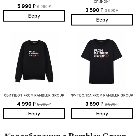
СПИНОЙ"
5 990
6 990
₽
₽
3 590
3 990
₽
₽
Беру
Беру
СВИТШОТ FROM RAMBLER GROUP
ФУТБОЛКА FROM RAMBLER GROUP
4 990
3 590
5 990
3 990
₽
₽
₽
₽
Беру
Беру
Коллаборация с Rambler Group