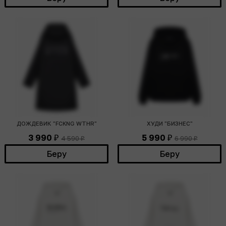
ДОЖДЕВИК "FCKNG WTHR"
ХУДИ "БИЗНЕС"
3 990
5 990
4 590
6 990
₽
₽
₽
₽
Беру
Беру