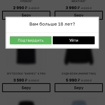
VYEBON"
WEATHER"
2 990
3 990
3 490
4 590
₽
₽
₽
₽
Беру
Беру
Вам больше 18 лет?
Подтвердить
Уйти
ФУТБОЛКА "БИЗНЕС" Х РБК
ХУДИ BDSM (MARKETING)
3 590
5 990
3 990
6 990
₽
₽
₽
₽
Беру
Беру