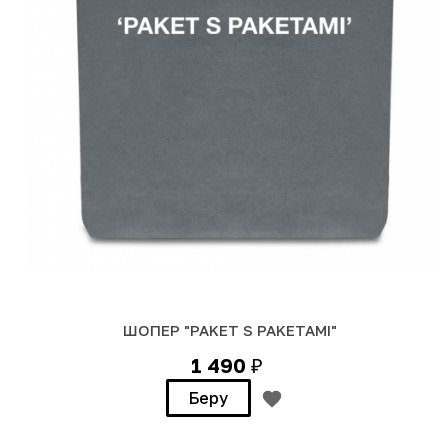
ШОПЕР "PAKET S PAKETAMI"
1 490
₽
Беру