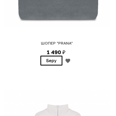
ШОПЕР "PRANA"
1 490
₽
Беру