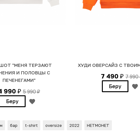
ШОТ "МЕНЯ ТЕРЗАЮТ
ХУДИ ОВЕРСАЙЗ С ТВОИ
НЕНИЯ И ПОЛОВЦЫ С
7 490
7 990
₽
ПЕЧЕНЕГАМИ"
Беру
4 990
5 990
₽
₽
Беру
м
бар
t-shirt
oversize
2022
НЕТМОНЕТ