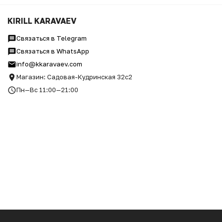
ФУТБОЛКА ОВЕРСАЙЗ "ДЛЯ
БАРАМ" Х НЕТМОНЕТ
KIRILL KARAVAEV
Связаться в Telegram
Связаться в WhatsApp
info@kkaravaev.com
Магазин: Садовая-Кудринская 32с2
Пн—Вс 11:00—21:00