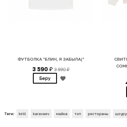
ФУТБОЛКА "БЛИН, Я ЗАБЫЛА("
СВИТ
СОМ
3 590
3 990
₽
₽
Беру
Теги:
kirill
karavaev
майка
топ
рестораны
шоуру