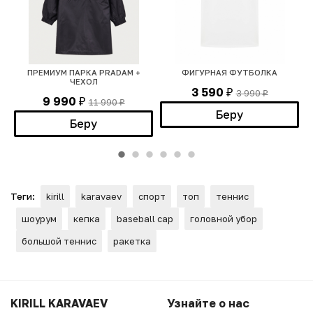
ПРЕМИУМ ПАРКА PRADAM +
ФИГУРНАЯ ФУТБОЛКА
ЧЕХОЛ
3 590
3 990
₽
₽
9 990
11 990
₽
₽
Беру
Беру
Теги:
kirill
karavaev
спорт
топ
теннис
шоурум
кепка
baseball cap
головной убор
большой теннис
ракетка
KIRILL KARAVAEV
Узнайте о нас