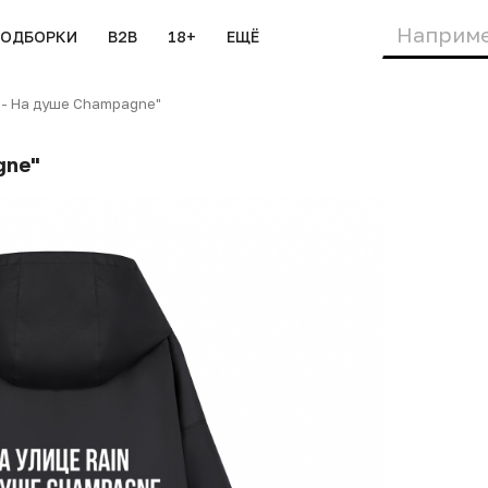
ПОДБОРКИ
B2B
18+
ЕЩЁ
 - На душе Champagne"
gne"