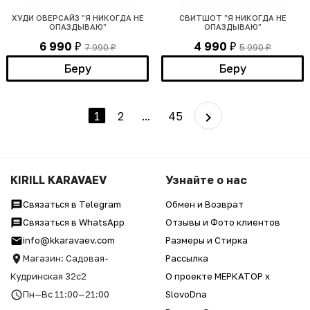
ХУДИ ОВЕРСАЙЗ "Я НИКОГДА НЕ
СВИТШОТ "Я НИКОГДА НЕ
ОПАЗДЫВАЮ"
ОПАЗДЫВАЮ"
6 990
4 990
7 990
5 990
₽
₽
₽
₽
Беру
Беру
1
2
...
45
KIRILL KARAVAEV
Узнайте о нас
Связаться в Telegram
Обмен и Возврат
Связаться в WhatsApp
Отзывы и Фото клиентов
info@kkaravaev.com
Размеры и Стирка
Магазин: Садовая-
Рассылка
Кудринская 32с2
О проекте МЕРКАТОР x
Пн—Вс 11:00—21:00
SlovoDna