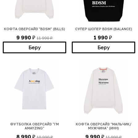
КОФТА ОВЕРСАЙЗ "BDSM" (BILLS)
СУПЕР ШОПЕР BDSM (BALANCE)
9 990
1 990
11 990
₽
₽
₽
Беру
Беру
ФУТБОЛКА ОВЕРСАЙЗ "I`M
КОФТА ОВЕРСАЙЗ "МАЛЬЧИК/
AMAYZING"
МУЖЧИНА" (ИНН)
8 990
9 990
10 990
11 990
₽
₽
₽
₽