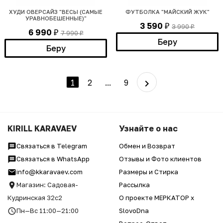
ХУДИ ОВЕРСАЙЗ "ВЕСЫ (САМЫЕ
ФУТБОЛКА "МАЙСКИЙ ЖУК"
УРАВНОБЕШЕННЫЕ)"
3 590
3 990
₽
₽
6 990
7 990
₽
₽
Беру
Беру
1
2
...
9
KIRILL KARAVAEV
Узнайте о нас
Связаться в Telegram
Обмен и Возврат
Связаться в WhatsApp
Отзывы и Фото клиентов
info@kkaravaev.com
Размеры и Стирка
Магазин: Садовая-
Рассылка
Кудринская 32с2
О проекте МЕРКАТОР x
Пн—Вс 11:00—21:00
SlovoDna