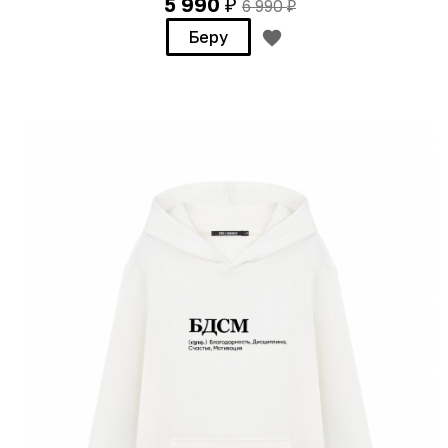
5 990
6 990
₽
₽
Беру