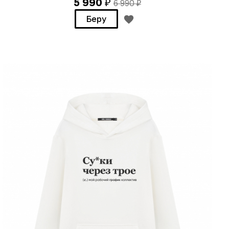
5 990
6 990
₽
₽
Беру