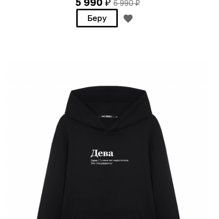
5 990
6 990
₽
₽
Беру