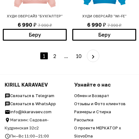
ХУДИ ОВЕРСАЙЗ "БУХГАЛТЕР"
ХУДИ ОВЕРСАЙЗ "WI-FE"
6 990
6 990
7 990
7 990
₽
₽
₽
₽
Беру
Беру
1
2
...
10
KIRILL KARAVAEV
Узнайте о нас
Связаться в Telegram
Обмен и Возврат
Связаться в WhatsApp
Отзывы и Фото клиентов
info@kkaravaev.com
Размеры и Стирка
Магазин: Садовая-
Рассылка
Кудринская 32с2
О проекте МЕРКАТОР x
Пн—Вс 11:00—21:00
SlovoDna