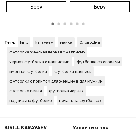
Беру
Беру
Теги:
kirill
karavaev
майка
СловоДна
футболка женская черная с надписью
черная футболка с надписями
футболка со словами
именная футболка
футболка надпись
футболки с принтом для женщин в для мужчин
футболка белая
футболка черная
надпись на футболке
печать на футболках
KIRILL KARAVAEV
Узнайте о нас