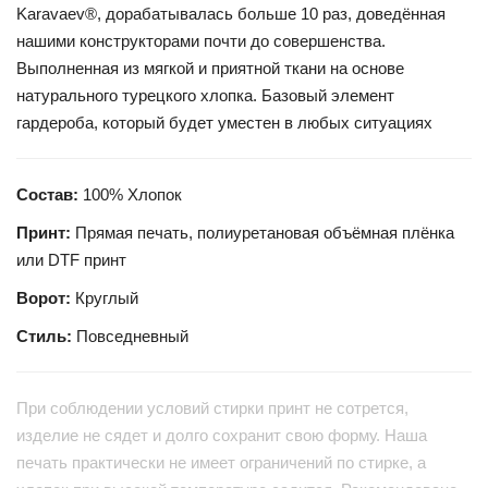
Karavaev®, дорабатывалась больше 10 раз, доведённая
нашими конструкторами почти до совершенства.
Выполненная из мягкой и приятной ткани на основе
натурального турецкого хлопка. Базовый элемент
гардероба, который будет уместен в любых ситуациях
Состав:
100% Хлопок
Принт:
Прямая печать, полиуретановая объёмная плёнка
или DTF принт
Ворот:
Круглый
Стиль:
Повседневный
При соблюдении условий стирки принт не сотрется,
изделие не сядет и долго сохранит свою форму. Наша
печать практически не имеет ограничений по стирке, а