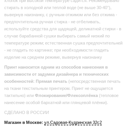
хлопок при высокой температуре садится. Рекомендовано
стирать в холодной или теплой воде (не выше 30-40°),
вывернув наизнанку, с ручным отжимом или без отжима -
предпочтительна ручная стирка - не отбеливать,
используйте средства для щадящей, деликатной стирки - в
случае барабанной сушки выбирать самый низкий по
температуре режим; естественная сушка предпочтительней
- не гладить по картинке; при необходимости гладить
изделие на среднем режиме, вывернув наизнанку
Принт наносится одним из способов нанесения в
зависимости от задумки дизайнера и технических
особенностей: Прямая печать
(непосредственная печать
на ткани текстильным принтером. Принт не ощущается
тактильно) или
Флокирование/Флексоплёнка
(тепловое
нанесение особой бархатной или глянцевой плёнки).
СДЕЛАНО В РОССИИ
Магазин в Москве:
ул.Садовая-Кудринская 32с2