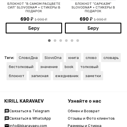
БЛОКНОТ "В САМОМ РАСЦВЕТЕ
БЛОКНОТ "САРКАЗМ"
СИЛ" SLOVODNA® + СТИКЕРЫ В
SLOVODNA® + СТИКЕРЫ В
ПОДАРОК
ПОДАРОК
690
690
1 990
1 990
₽
₽
₽
₽
Беру
Беру
Теги:
СловоДна
SlovoDna
книга
слово
словарь
бестолковый
значение
book
толковый
блокнот
записная
ежедневник
заметки
KIRILL KARAVAEV
Узнайте о нас
Связаться в Telegram
Обмен и Возврат
Связаться в WhatsApp
Отзывы и Фото клиентов
info@kkaravaev.com
Размеры и Стирка