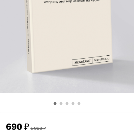
690
₽
1 990
₽