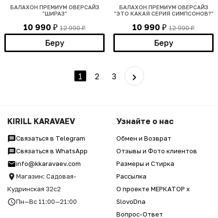
БАЛАХОН ПРЕМИУМ ОВЕРСАЙЗ
БАЛАХОН ПРЕМИУМ ОВЕРСАЙЗ
"ШИРАЗ"
"ЭТО КАКАЯ СЕРИЯ СИМПСОНОВ?"
10 990
10 990
12 990
12 990
₽
₽
₽
₽
Беру
Беру
1
2
3
KIRILL KARAVAEV
Узнайте о нас
Связаться в Telegram
Обмен и Возврат
Связаться в WhatsApp
Отзывы и Фото клиентов
info@kkaravaev.com
Размеры и Стирка
Магазин: Садовая-
Рассылка
Кудринская 32с2
О проекте МЕРКАТОР x
Пн—Вс 11:00—21:00
SlovoDna
Вопрос-Ответ