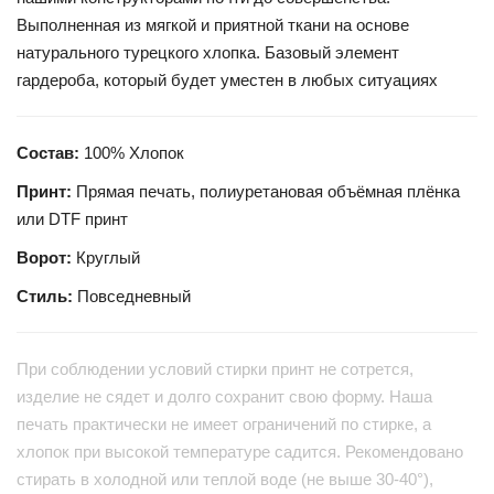
Выполненная из мягкой и приятной ткани на основе
натурального турецкого хлопка. Базовый элемент
гардероба, который будет уместен в любых ситуациях
Состав:
100% Хлопок
Принт:
Прямая печать, полиуретановая объёмная плёнка
или DTF принт
Ворот:
Круглый
Стиль:
Повседневный
При соблюдении условий стирки принт не сотрется,
изделие не сядет и долго сохранит свою форму. Наша
печать практически не имеет ограничений по стирке, а
хлопок при высокой температуре садится. Рекомендовано
стирать в холодной или теплой воде (не выше 30-40°),