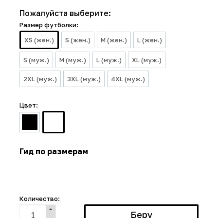
Пожалуйста выберите:
Размер футболки:
XS (жен.)
S (жен.)
M (жен.)
L (жен.)
S (муж.)
M (муж.)
L (муж.)
XL (муж.)
2XL (муж.)
3XL (муж.)
4XL (муж.)
Цвет:
Гид по размерам
Количество: