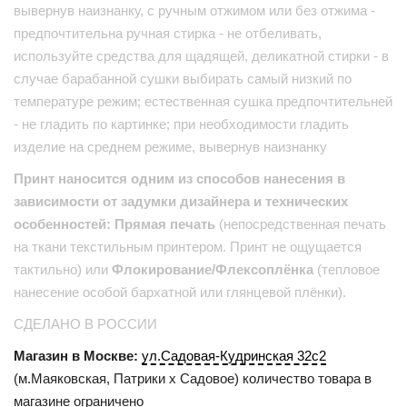
вывернув наизнанку, с ручным отжимом или без отжима -
предпочтительна ручная стирка - не отбеливать,
используйте средства для щадящей, деликатной стирки - в
случае барабанной сушки выбирать самый низкий по
температуре режим; естественная сушка предпочтительней
- не гладить по картинке; при необходимости гладить
изделие на среднем режиме, вывернув наизнанку
Принт наносится одним из способов нанесения в
зависимости от задумки дизайнера и технических
особенностей: Прямая печать
(непосредственная печать
на ткани текстильным принтером. Принт не ощущается
тактильно) или
Флокирование/Флексоплёнка
(тепловое
нанесение особой бархатной или глянцевой плёнки).
СДЕЛАНО В РОССИИ
Магазин в Москве:
ул.Садовая-Кудринская 32с2
(м.Маяковская, Патрики x Садовое) количество товара в
магазине ограничено