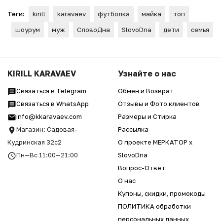
Теги:
kirill
karavaev
футболка
майка
топ
шоурум
муж
СловоДна
SlovoDna
дети
семья
KIRILL KARAVAEV
Узнайте о нас
Связаться в Telegram
Обмен и Возврат
Связаться в WhatsApp
Отзывы и Фото клиентов
info@kkaravaev.com
Размеры и Стирка
Магазин: Садовая-
Рассылка
Кудринская 32с2
О проекте МЕРКАТОР x
Пн—Вс 11:00—21:00
SlovoDna
Вопрос-Ответ
О нас
Купоны, скидки, промокоды
ПОЛИТИКА обработки
персональных данных