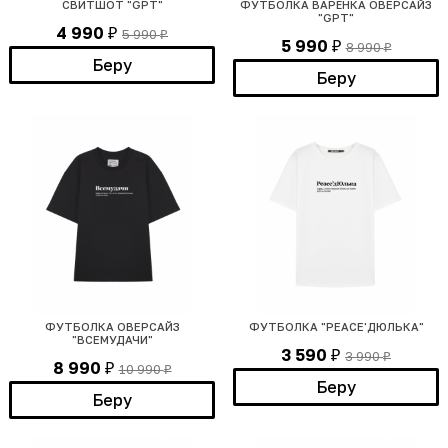
СВИТШОТ "GPT"
ФУТБОЛКА ВАРЁНКА ОВЕРСАЙЗ
"GPT"
4 990
5 990
₽
₽
5 990
8 990
₽
₽
Беру
Беру
ФУТБОЛКА ОВЕРСАЙЗ
ФУТБОЛКА "PEACE'ДЮЛЬКА"
"ВСЕМУДАЧИ"
3 590
3 990
₽
₽
8 990
10 990
₽
₽
Беру
Беру