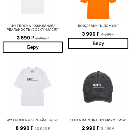
ФУТБОЛКА "ОЖИДАНИЕ/
ДОЖДЕВИК "К ДОЖДЮ"
РЕАЛЬНОСТЬ (СОСКУЧИЛСЯ)"
3 990
4 990
₽
₽
3 590
3 990
₽
₽
Беру
Беру
ФУТБОЛКА ОВЕРСАЙЗ "СДВГ"
КЕПКА ВАРЁНКА ПРЕМИУМ "BMW"
8 990
2 990
10 990
3 490
₽
₽
₽
₽