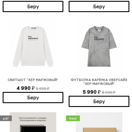
Беру
Беру
СВИТШОТ "ХЕР МАРЖОВЫЙ"
ФУТБОЛКА ВАРЁНКА ОВЕРСАЙЗ
"ХЕР МАРЖОВЫЙ"
4 990
5 990
₽
₽
5 990
8 990
₽
₽
Беру
Беру
pdf
New!