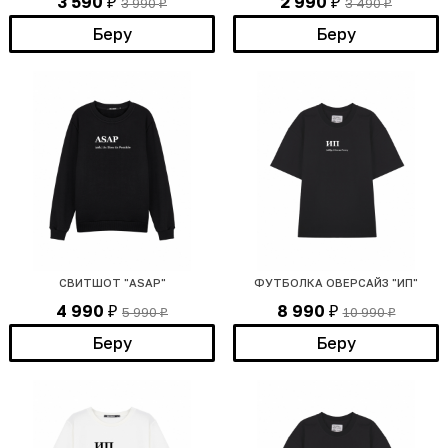
3 590
2 990
3 990
3 490
₽
₽
₽
₽
Беру
Беру
СВИТШОТ "ASAP"
ФУТБОЛКА ОВЕРСАЙЗ "ИП"
4 990
8 990
5 990
10 990
₽
₽
₽
₽
Беру
Беру