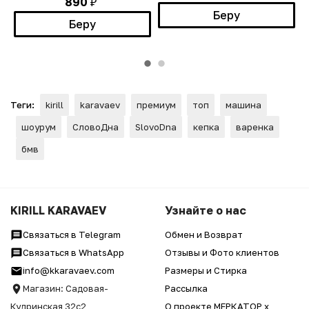
890
₽
Беру
Беру
Теги:
kirill
karavaev
премиум
топ
машина
шоурум
СловоДна
SlovoDna
кепка
варенка
бмв
KIRILL KARAVAEV
Узнайте о нас
Связаться в Telegram
Обмен и Возврат
Связаться в WhatsApp
Отзывы и Фото клиентов
info@kkaravaev.com
Размеры и Стирка
Магазин: Садовая-
Рассылка
Кудринская 32с2
О проекте МЕРКАТОР x