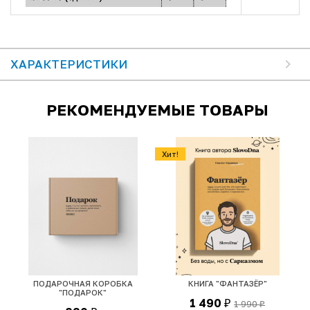
ХАРАКТЕРИСТИКИ
РЕКОМЕНДУЕМЫЕ ТОВАРЫ
Хит!
К
ПОДАРОЧНАЯ КОРОБКА
КНИГА "ФАНТАЗЁР"
"ПОДАРОК"
1 490
1 990
₽
₽