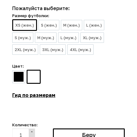
Пожалуйста выберите:
Размер футболки:
XS (жен.)
S (жен.)
M (жен.)
L (жен.)
S (муж.)
M (муж.)
L (муж.)
XL (муж.)
2XL (муж.)
3XL (муж.)
4XL (муж.)
Цвет:
Гид по размерам
Количество: