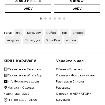
3 590
6 490
3 990
₽
₽
₽
Беру
Беру
Теги:
kirill
karavaev
майка
топ
бизнес
шоурум
СловоДна
SlovoDna
моржа
KIRILL KARAVAEV
Узнайте о нас
Связаться в Telegram
Обмен и Возврат
Связаться в WhatsApp
Отзывы и Фото клиентов
info@kkaravaev.com
Размеры и Стирка
Магазин: Садовая-
Рассылка
Кудринская 32с2
О проекте МЕРКАТОР x
Пн—Вс 11:00—21:00
SlovoDna