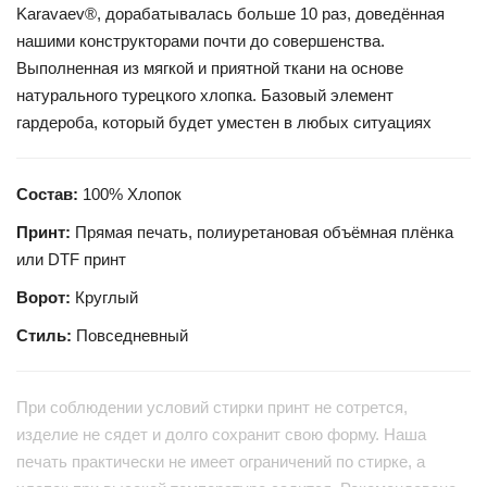
Karavaev®, дорабатывалась больше 10 раз, доведённая
нашими конструкторами почти до совершенства.
Выполненная из мягкой и приятной ткани на основе
натурального турецкого хлопка. Базовый элемент
гардероба, который будет уместен в любых ситуациях
Состав:
100% Хлопок
Принт:
Прямая печать, полиуретановая объёмная плёнка
или DTF принт
Ворот:
Круглый
Стиль:
Повседневный
При соблюдении условий стирки принт не сотрется,
изделие не сядет и долго сохранит свою форму. Наша
печать практически не имеет ограничений по стирке, а