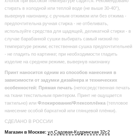
хлопок при высокой температуре садится. Рекомендовано
стирать в холодной или теплой воде (не выше 30-40°),
вывернув наизнанку, с ручным отжимом или без отжима -
предпочтительна ручная стирка - не отбеливать,
используйте средства для щадящей, деликатной стирки - в
случае барабанной сушки выбирать самый низкий по
температуре режим; естественная сушка предпочтительней
- не гладить по картинке; при необходимости гладить
изделие на среднем режиме, вывернув наизнанку
Принт наносится одним из способов нанесения в
зависимости от задумки дизайнера и технических
особенностей: Прямая печать
(непосредственная печать
на ткани текстильным принтером. Принт не ощущается
тактильно) или
Флокирование/Флексоплёнка
(тепловое
нанесение особой бархатной или глянцевой плёнки).
СДЕЛАНО В РОССИИ
Магазин в Москве:
ул.Садовая-Кудринская 32с2