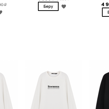
4 
990
₽
Беру