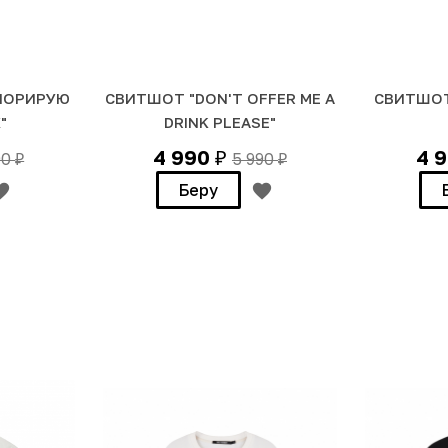
ГНОРИРУЮ
СВИТШОТ "DON'T OFFER ME A
СВИТШОТ 
"
DRINK PLEASE"
4 990
4 
90
5 990
₽
₽
₽
Беру