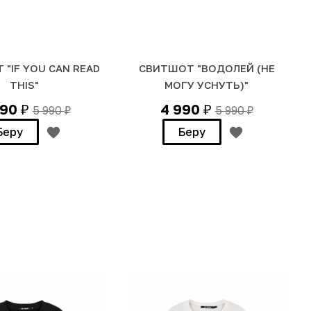
"IF YOU CAN READ
СВИТШОТ "ВОДОЛЕЙ (НЕ
THIS"
МОГУ УСНУТЬ)"
990
4 990
5 990
5 990
₽
₽
₽
₽
Беру
Беру