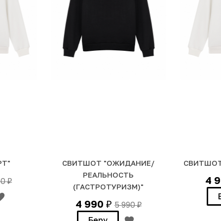
PT"
СВИТШОТ "ОЖИДАНИЕ/
СВИТШОТ
РЕАЛЬНОСТЬ
4 
90
₽
(ГАСТРОТУРИЗМ)"
4 990
5 990
₽
₽
Беру