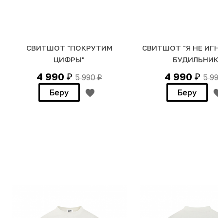
СВИТШОТ "ПОКРУТИМ
СВИТШОТ "Я НЕ И
ЦИФРЫ"
БУДИЛЬНИК
4 990
4 990
5 990
5 9
₽
₽
₽
Беру
Беру