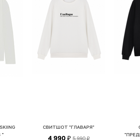
SKIING
СВИТШОТ "ГЛАВАРЯ"
 "
"ПРЕД
4 990
5 990
₽
₽