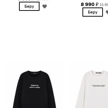
8 990
11 
₽
Беру
Беру