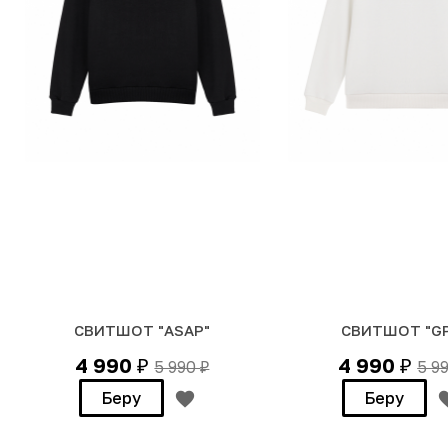
СВИТШОТ "ASAP"
СВИТШОТ "G
4 990
4 990
5 990
5 9
₽
₽
₽
Беру
Беру