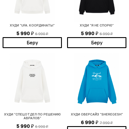
ХУДИ "UFA. КООРДИНАТЫ"
ХУДИ "Я НЕ СПОРЮ"
5 990
5 990
6 990
6 990
₽
₽
₽
₽
Беру
Беру
ХУДИ "СПЕЦОТДЕЛ ПО РЕШЕНИЮ
ХУДИ ОВЕРСАЙЗ "SHEREGESH"
АВРАЛОВ"
6 990
7 990
₽
₽
5 990
6 990
₽
₽