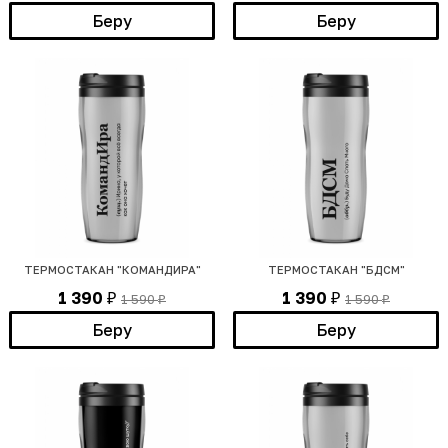
Беру
Беру
ТЕРМОСТАКАН "КОМАНДИРА"
ТЕРМОСТАКАН "БДСМ"
1 390
1 390
1 590
1 590
₽
₽
₽
₽
Беру
Беру